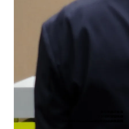
象印マホービン
AlphaTheta
藤田金属
フライパンジュウ
STAN.シリーズ
OMNIS-DUO
河辺商会
Benesse
Red Dot Design Award Best of the Best受賞
Red Dot Design Award , iF Design Award
Good Design Award 2025など多数受賞
My Alphabet Blocks
CHOPLATE