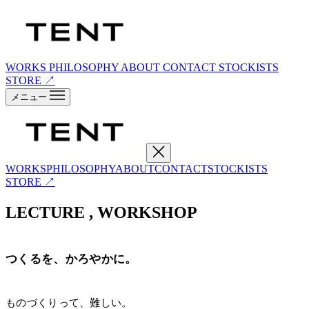
WORKS
PHILOSOPHY
ABOUT
CONTACT
STOCKISTS
STORE ↗
メニュー
WORKS
PHILOSOPHY
ABOUT
CONTACT
STOCKISTS
STORE ↗
LECTURE , WORKSHOP
つくるを、かろやかに。
ものづくりって、難しい。